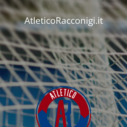
AtleticoRacconigi.it