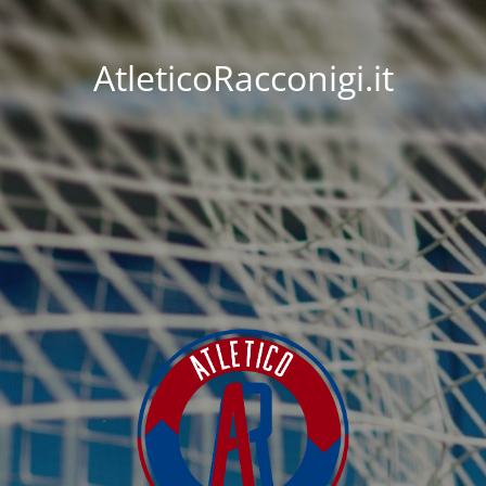
AtleticoRacconigi.it