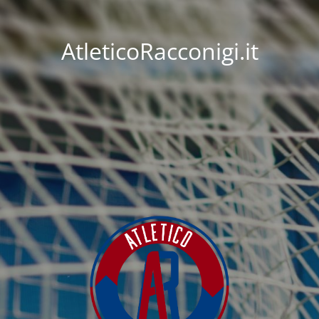
AtleticoRacconigi.it