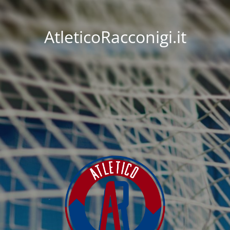
AtleticoRacconigi.it