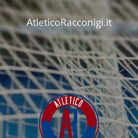
AtleticoRacconigi.it